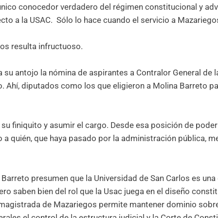
único conocedor verdadero del régimen constitucional y advie
to a la USAC. Sólo lo hace cuando el servicio a Mazariego
os resulta infructuoso.
 su antojo la nómina de aspirantes a Contralor General de 
o. Ahí, diputados como los que eligieron a Molina Barreto pa
 su finiquito y asumir el cargo. Desde esa posición de poder
 a quién, que haya pasado por la administración pública, me
a Barreto presumen que la Universidad de San Carlos es un
o saben bien del rol que la Usac juega en el diseño consti
 la magistrada de Mazariegos permite mantener dominio sob
ales el control de la estructura judicial y la Corte de Const