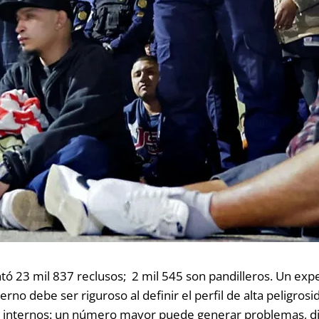
ó 23 mil 837 reclusos; 2 mil 545 son pandilleros. Un exper
erno debe ser riguroso al definir el perfil de alta peligro
 internos: un número mayor puede generar problemas, dij