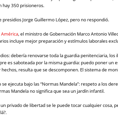
n hay 350 prisioneros.
 de presidios Jorge Guillermo López, pero no respondió.
o América
, el ministro de Gobernación Marco Antonio Ville
ios incluye mejor preparación y estímulos laborales excl
idios:
debería renovarse toda la guardia penitenciaria, los i
mpre es saboteada por la misma guardia: puedo poner un 
hechos, resulta que se descomponen. El sistema de moni
o se ejecuta bajo las “Normas Mandela”: respeto a los der
mas Mandela no significa que sea un jardín infantil.
 un privado de libertad se le puede tocar cualquier cosa, per
lá?.