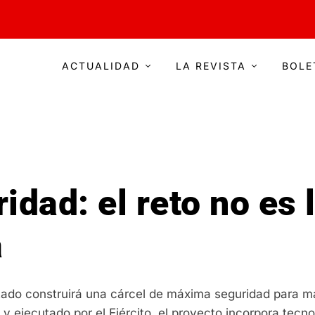
ACTUALIDAD
LA REVISTA
BOLE
dad: el reto no es l
a
stado construirá una cárcel de máxima seguridad para má
ejecutado por el Ejército, el proyecto incorpora tecnol