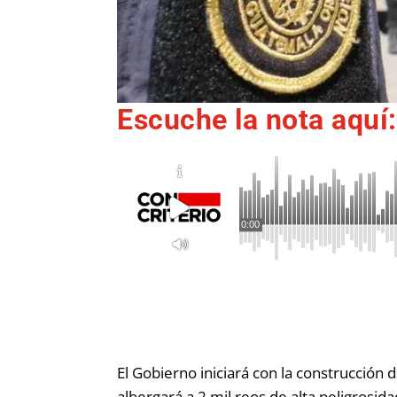
Escuche la nota aquí:
0:00
El Gobierno iniciará con la construcción 
albergará a 2 mil reos de alta peligrosida