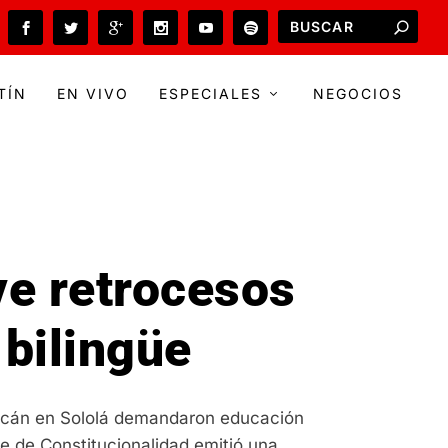
TÍN
EN VIVO
ESPECIALES
NEGOCIOS
ve retrocesos
bilingüe
uacán en Sololá demandaron educación
rte de Constitucionalidad emitió una