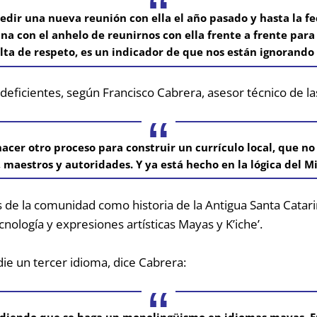
dir una nueva reunión con ella el año pasado y hasta la fe
a con el anhelo de reunirnos con ella frente a frente para
lta de respeto, es un indicador de que nos están ignorando
 deficientes, según Francisco Cabrera, asesor técnico de la
 hacer otro proceso para construir un currículo local, que
maestros y autoridades. Y ya está hecho en la lógica del Mi
s de la comunidad como historia de la Antigua Santa Catari
cnología y expresiones artísticas Mayas y K’iche’.
die un tercer idioma, dice Cabrera:
pidiendo que se haga un monolingüismo en idiomas mayas. En