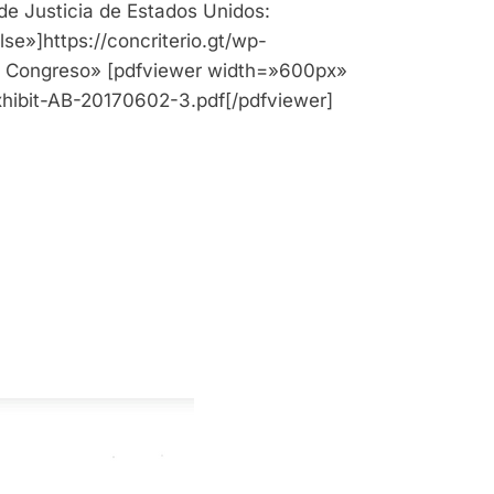
de Justicia de Estados Unidos:
e»]https://concriterio.gt/wp-
el Congreso» [pdfviewer width=»600px»
xhibit-AB-20170602-3.pdf[/pdfviewer]