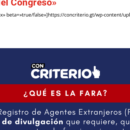
del Congreso»
» beta=»true/false»]https://concriterio.gt/wp-content/u