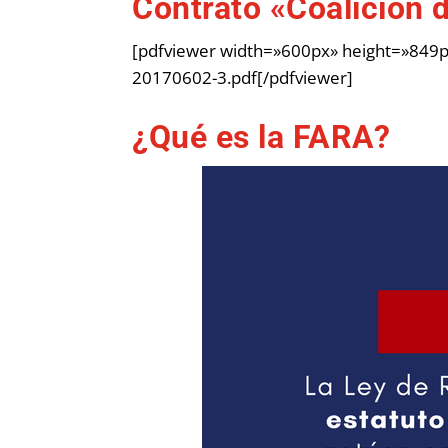
Contrato «Coalición 
[pdfviewer width=»600px» height=»849px
20170602-3.pdf[/pdfviewer]
¿Qué es la FARA?