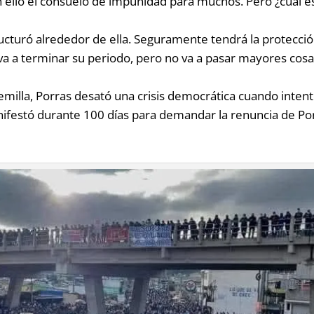
n ello el consuelo de impunidad para muchos. Pero ¿cuál es
tructuró alrededor de ella. Seguramente tendrá la protecci
a va a terminar su periodo, pero no va a pasar mayores cos
milla, Porras desató una crisis democrática cuando intentó
nifestó durante 100 días para demandar la renuncia de Por