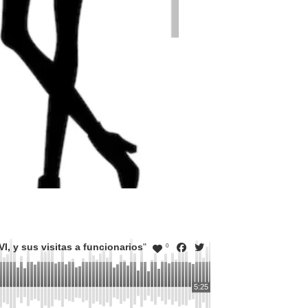
I, y sus visitas a funcionarios
"
0
5:25