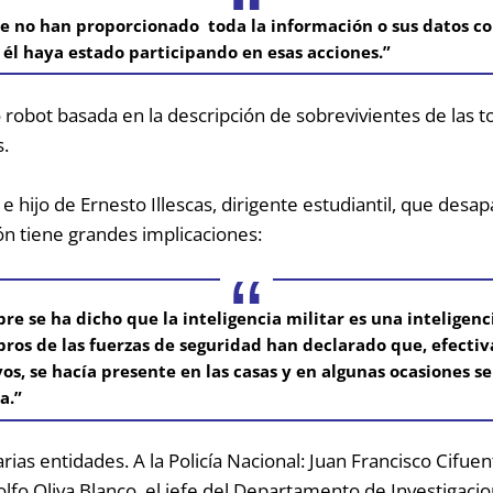
e no han proporcionado toda la información o sus datos co
e él haya estado participando en esas acciones.”
o robot basada en la descripción de sobrevivientes de las 
s.
 e hijo de Ernesto Illescas, dirigente estudiantil, que des
ción tiene grandes implicaciones:
 se ha dicho que la inteligencia militar es una inteligenci
os de las fuerzas de seguridad han declarado que, efecti
os, se hacía presente en las casas y en algunas ocasiones s
a.”
rias entidades. A la Policía Nacional: Juan Francisco Cifue
fo Oliva Blanco, el jefe del Departamento de Investigacion