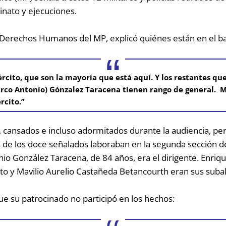
inato y ejecuciones.
de Derechos Humanos del MP, explicó quiénes están en el ba
jército, que son la mayoría que está aquí. Y los restantes q
arco Antonio) Gónzalez Taracena tienen rango de general.
Mu
rcito.”
s, cansados e incluso adormitados durante la audiencia, 
s de los doce señalados laboraban en la segunda sección d
nio González Taracena, de 84 años, era el dirigente. Enriq
o y Mavilio Aurelio Castañeda Betancourth eran sus subalt
e su patrocinado no participó en los hechos: