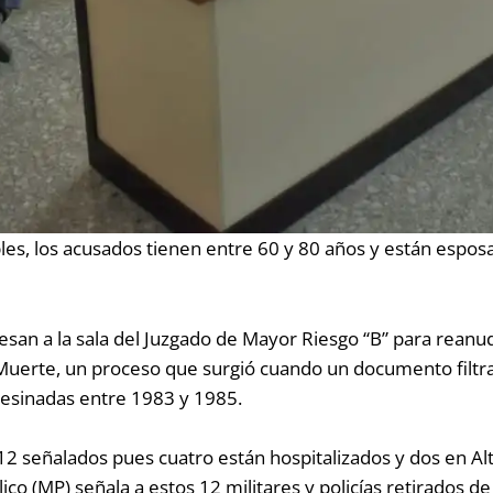
ables, los acusados tienen entre 60 y 80 años y están espo
resan a la sala del Juzgado de Mayor Riesgo “B” para reanu
la Muerte, un proceso que surgió cuando un documento filtr
sesinadas entre 1983 y 1985.
e 12 señalados pues cuatro están hospitalizados y dos en A
blico (MP) señala a estos 12 militares y policías retirados d