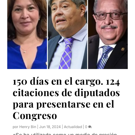
150 días en el cargo. 124
citaciones de diputados
para presentarse en el
Congreso
por
Henry Bin
|
Jun 18, 2024
|
Actualidad
|
0
«Se ha utilizado como un medio de presión